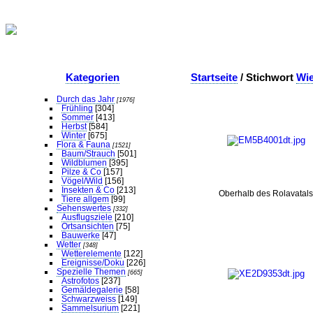
Kategorien
Startseite
/ Stichwort
Wi
Durch das Jahr
[1976]
Frühling
[304]
Sommer
[413]
Herbst
[584]
Winter
[675]
Flora & Fauna
[1521]
Baum/Strauch
[501]
Wildblumen
[395]
Pilze & Co
[157]
Vögel/Wild
[156]
Insekten & Co
[213]
Oberhalb des Rolavatal
Tiere allgem
[99]
Sehenswertes
[332]
Ausflugsziele
[210]
Ortsansichten
[75]
Bauwerke
[47]
Wetter
[348]
Wetterelemente
[122]
Ereignisse/Doku
[226]
Spezielle Themen
[665]
Astrofotos
[237]
Gemäldegalerie
[58]
Schwarzweiss
[149]
Sammelsurium
[221]