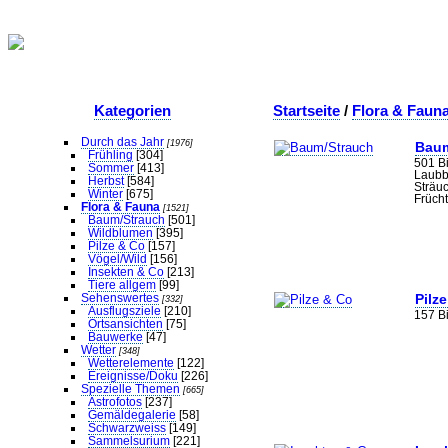
Kategorien
Startseite
/
Flora & Faun
Durch das Jahr
[1976]
Baum
Frühling
[304]
501 Bi
Sommer
[413]
Laubb
Herbst
[584]
Sträuc
Winter
[675]
Früch
Flora & Fauna
[1521]
Baum/Strauch
[501]
Wildblumen
[395]
Pilze & Co
[157]
Vögel/Wild
[156]
Insekten & Co
[213]
Tiere allgem
[99]
Sehenswertes
Pilz
[332]
Ausflugsziele
[210]
157 Bi
Ortsansichten
[75]
Bauwerke
[47]
Wetter
[348]
Wetterelemente
[122]
Ereignisse/Doku
[226]
Spezielle Themen
[665]
Astrofotos
[237]
Gemäldegalerie
[58]
Schwarzweiss
[149]
Sammelsurium
[221]