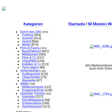
Kategorien
Startseite
/
50 Meisten W
Durch das Jahr
[1976]
Frühling
[304]
Sommer
[413]
Herbst
[584]
Winter
[675]
Flora & Fauna
[1521]
Baum/Strauch
[501]
Wildblumen
[395]
Pilze & Co
[157]
Vögel/Wild
[156]
Insekten & Co
[213]
(60) Weihnachtsrom
Tiere allgem
[99]
auch ohne Schn
Sehenswertes
[332]
Ausflugsziele
[210]
Ortsansichten
[75]
Bauwerke
[47]
Wetter
[348]
Wetterelemente
[122]
Ereignisse/Doku
[226]
Spezielle Themen
[665]
Astrofotos
[237]
Gemäldegalerie
[58]
Schwarzweiss
[149]
Sammelsurium
[221]