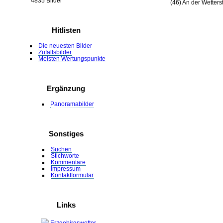
4835 Bilder
(46) An der Wetters
Hitlisten
Die neuesten Bilder
Zufallsbilder
Meisten Wertungspunkte
Ergänzung
Panoramabilder
Sonstiges
Suchen
Stichworte
Kommentare
Impressum
Kontaktformular
Links
Erzgebirgswetter