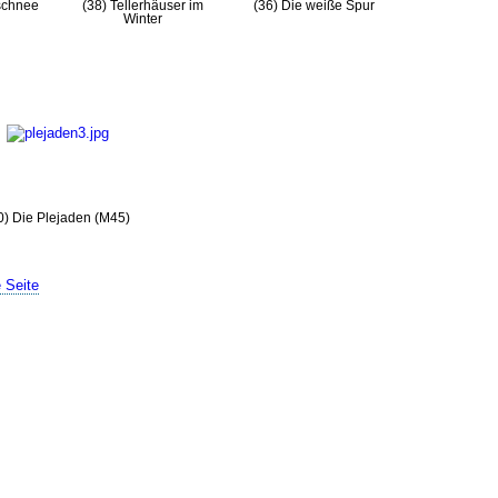
schnee
(38) Tellerhäuser im
(36) Die weiße Spur
Winter
0) Die Plejaden (M45)
e Seite