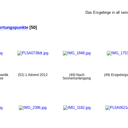
Das Erzgebirge in all sei
ertungspunkte
[50]
antik
(52) 1.Advent 2012
(49) Nach
(49) Erzgebirgs
ee
Sonnenuntergang