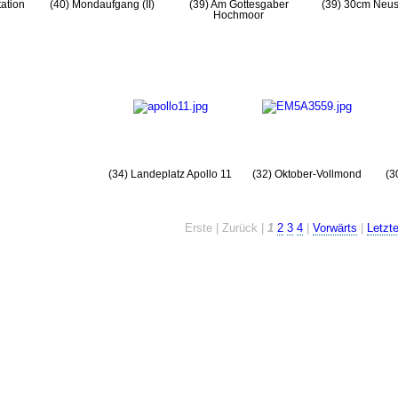
tation
(40) Mondaufgang (II)
(39) Am Gottesgaber
(39) 30cm Neu
Hochmoor
(34) Landeplatz Apollo 11
(32) Oktober-Vollmond
(3
Erste | Zurück |
1
2
3
4
|
Vorwärts
|
Letzt