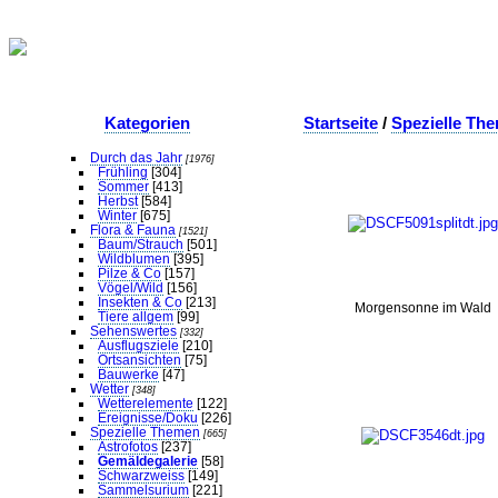
Kategorien
Startseite
/
Spezielle Th
Durch das Jahr
[1976]
Frühling
[304]
Sommer
[413]
Herbst
[584]
Winter
[675]
Flora & Fauna
[1521]
Baum/Strauch
[501]
Wildblumen
[395]
Pilze & Co
[157]
Vögel/Wild
[156]
Insekten & Co
[213]
Morgensonne im Wald
Tiere allgem
[99]
Sehenswertes
[332]
Ausflugsziele
[210]
Ortsansichten
[75]
Bauwerke
[47]
Wetter
[348]
Wetterelemente
[122]
Ereignisse/Doku
[226]
Spezielle Themen
[665]
Astrofotos
[237]
Gemäldegalerie
[58]
Schwarzweiss
[149]
Sammelsurium
[221]