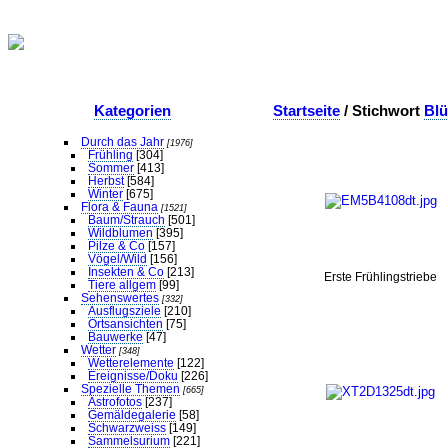
Kategorien
Startseite
/ Stichwort
Blü
Durch das Jahr
[1976]
Frühling
[304]
Sommer
[413]
Herbst
[584]
Winter
[675]
Flora & Fauna
[1521]
Baum/Strauch
[501]
Wildblumen
[395]
Pilze & Co
[157]
Vögel/Wild
[156]
Insekten & Co
[213]
Erste Frühlingstriebe
Tiere allgem
[99]
Sehenswertes
[332]
Ausflugsziele
[210]
Ortsansichten
[75]
Bauwerke
[47]
Wetter
[348]
Wetterelemente
[122]
Ereignisse/Doku
[226]
Spezielle Themen
[665]
Astrofotos
[237]
Gemäldegalerie
[58]
Schwarzweiss
[149]
Sammelsurium
[221]