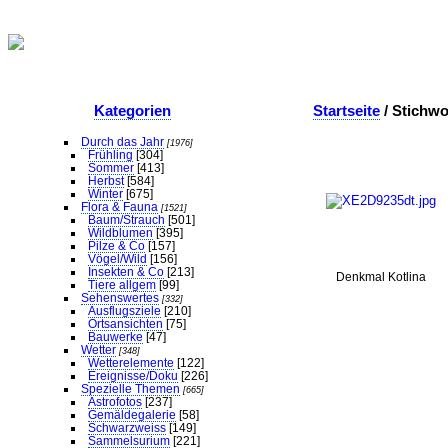
Kategorien
Startseite
/ Stichw
Durch das Jahr
[1976]
Frühling
[304]
Sommer
[413]
Herbst
[584]
Winter
[675]
Flora & Fauna
[1521]
Baum/Strauch
[501]
Wildblumen
[395]
Pilze & Co
[157]
Vögel/Wild
[156]
Insekten & Co
[213]
Denkmal Kotlina
Tiere allgem
[99]
Sehenswertes
[332]
Ausflugsziele
[210]
Ortsansichten
[75]
Bauwerke
[47]
Wetter
[348]
Wetterelemente
[122]
Ereignisse/Doku
[226]
Spezielle Themen
[665]
Astrofotos
[237]
Gemäldegalerie
[58]
Schwarzweiss
[149]
Sammelsurium
[221]